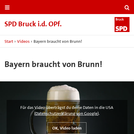
SPD Bruck i.​d.​ OPf.​
Start
›
Videos
›
Bayern braucht von Brunn!
Bayern braucht von Brunn!
Für das Video überträgst du deine Daten in die USA
(
Datenschutzerklärung von Google
).